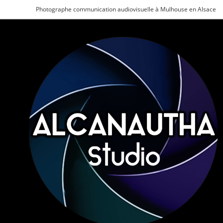
Photographe communication audiovisuelle à Mulhouse en Alsace