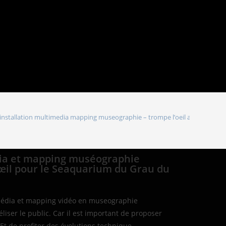
E
installation multimedia mapping museographie – trompe l’oeil au Seaquari
dia et mapping muséographie
œil pour le Seaquarium du Grau du
ltimédia et mapping vidéo en museographie
liser le public. Car il est important de proposer
t de profiter des évolutions technique