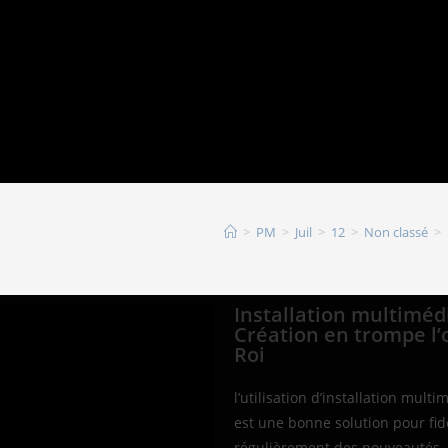
MAPPING – DÉCORS ANIMÉS – CLIP – REGIE AUDIOVISUELL
>
PM
>
Juil
>
12
>
Non classé
>
Installation multimé
Création en trompe l’
Roi
l’utilisation d’installation mu
est une bonne solution pour fidé
régulièrement des nouveautés. E