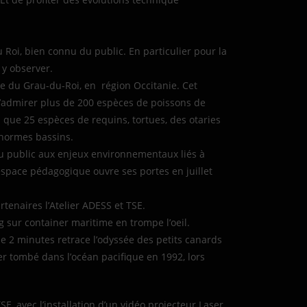
 Roi, bien connu du public. En particulier pour la
 y observer.
 du Grau-du-Roi, en région Occitanie. Cet
admirer plus de 200 espèces de poissons de
i que 25 espèces de requins, tortues, des otaries
normes bassins.
du public aux enjeux environnementaux liés à
l espace pédagogique ouvre ses portes en juillet
rtenaires l’Atelier ADESS et TSE.
g sur container maritime en trompe l’oeil.
e 2 minutes retrace l’odyssée des petits canards
r tombé dans l’océan pacifique en 1992, lors
SE, avec l’installation d’un vidéo projecteur Laser