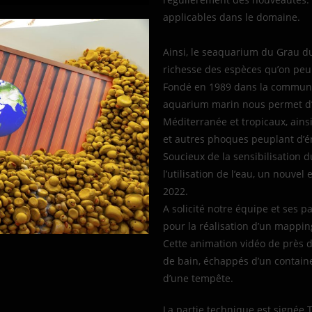
applicables dans le domaine.
Ainsi, le seaquarium du Grau du
richesse des espèces qu’on peu
Fondé en 1989 dans la commune
aquarium marin nous permet d’
Méditerranée et tropicaux, ains
et autres phoques peuplant d’é
Soucieux de la sensibilisation 
l’utilisation de l’eau, un nouve
2022.
A solicité notre équipe et ses pa
pour la réalisation d’un mappin
Cette animation vidéo de près d
de bain, échappés d’un containe
d’une tempête.
La partie technique est signée T