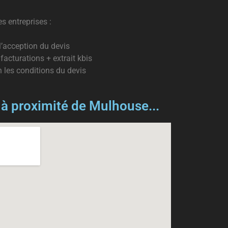
es entreprises :
’acception du devis
facturations + extrait kbis
 les conditions du devis
 à proximité de Mulhouse...