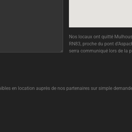
Nos locaux ont quitté Mulhous
RN83, proche du pont d’Aspac
serra communiqué lors de la pr
nibles en location auprès de nos partenaires sur simple demande