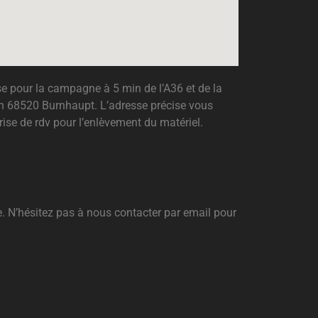
e pour la campagne à 5 min de l’A36 et de la
h 68520 Burnhaupt. L’adresse précise vous
ise de rdv pour l’enlèvement du matériel.
. N’hésitez pas à nous contacter par email pour