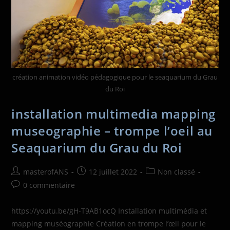
création animation vidéo pédagogique pour le seaquarium du Grau
du Roi
installation multimedia mapping
museographie – trompe l’oeil au
Seaquarium du Grau du Roi
masterofANS
12 juillet 2022
Non classé
0 commentaire
https://youtu.be/gH-T9AB1ocQ Installation multimédia et
mapping muséographie Création en trompe l’œil pour le