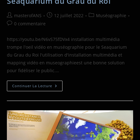
Seaquarium du Grau du Roi
masterofANS
12 juillet 2022
Muséographie
0 commentaire
https://youtu.be/N6vS75fDVx4 installation multimédia
trompe l'oeil vidéo en muséographie pour le Seaquarium
du Grau du Roi l'utilisation d'installation multimédia et
mapping vidéo en museographieest une bonne solution
pour fidéliser le public.…
Continuer La Lecture